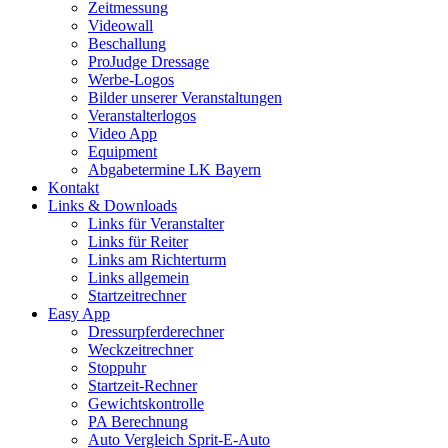
Zeitmessung
Videowall
Beschallung
ProJudge Dressage
Werbe-Logos
Bilder unserer Veranstaltungen
Veranstalterlogos
Video App
Equipment
Abgabetermine LK Bayern
Kontakt
Links & Downloads
Links für Veranstalter
Links für Reiter
Links am Richterturm
Links allgemein
Startzeitrechner
Easy App
Dressurpferderechner
Weckzeitrechner
Stoppuhr
Startzeit-Rechner
Gewichtskontrolle
PA Berechnung
Auto Vergleich Sprit-E-Auto