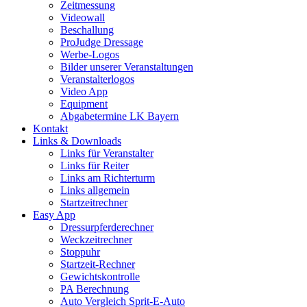
Zeitmessung
Videowall
Beschallung
ProJudge Dressage
Werbe-Logos
Bilder unserer Veranstaltungen
Veranstalterlogos
Video App
Equipment
Abgabetermine LK Bayern
Kontakt
Links & Downloads
Links für Veranstalter
Links für Reiter
Links am Richterturm
Links allgemein
Startzeitrechner
Easy App
Dressurpferderechner
Weckzeitrechner
Stoppuhr
Startzeit-Rechner
Gewichtskontrolle
PA Berechnung
Auto Vergleich Sprit-E-Auto