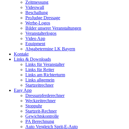
Zeitmessung
Videowall
Beschallung
ProJudge Dressage
Werbe-Logos
Bilder unserer Veranstaltungen
Veranstalterlogos
Video App
Equipment
Abgabetermine LK Bayern
Kontakt
Links & Downloads
Links für Veranstalter
Links für Reiter
Links am Richterturm
Links allgemein
Startzeitrechner
Easy App
Dressurpferderechner
Weckzeitrechner
Stoppuhr
Startzeit-Rechner
Gewichtskontrolle
PA Berechnung
Auto Vergleich Sprit-E-Auto