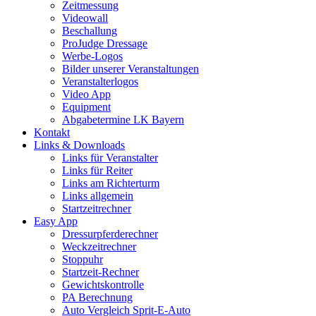
Zeitmessung
Videowall
Beschallung
ProJudge Dressage
Werbe-Logos
Bilder unserer Veranstaltungen
Veranstalterlogos
Video App
Equipment
Abgabetermine LK Bayern
Kontakt
Links & Downloads
Links für Veranstalter
Links für Reiter
Links am Richterturm
Links allgemein
Startzeitrechner
Easy App
Dressurpferderechner
Weckzeitrechner
Stoppuhr
Startzeit-Rechner
Gewichtskontrolle
PA Berechnung
Auto Vergleich Sprit-E-Auto