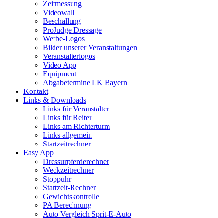
Zeitmessung
Videowall
Beschallung
ProJudge Dressage
Werbe-Logos
Bilder unserer Veranstaltungen
Veranstalterlogos
Video App
Equipment
Abgabetermine LK Bayern
Kontakt
Links & Downloads
Links für Veranstalter
Links für Reiter
Links am Richterturm
Links allgemein
Startzeitrechner
Easy App
Dressurpferderechner
Weckzeitrechner
Stoppuhr
Startzeit-Rechner
Gewichtskontrolle
PA Berechnung
Auto Vergleich Sprit-E-Auto