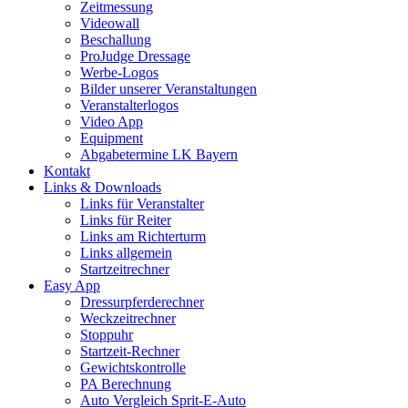
Zeitmessung
Videowall
Beschallung
ProJudge Dressage
Werbe-Logos
Bilder unserer Veranstaltungen
Veranstalterlogos
Video App
Equipment
Abgabetermine LK Bayern
Kontakt
Links & Downloads
Links für Veranstalter
Links für Reiter
Links am Richterturm
Links allgemein
Startzeitrechner
Easy App
Dressurpferderechner
Weckzeitrechner
Stoppuhr
Startzeit-Rechner
Gewichtskontrolle
PA Berechnung
Auto Vergleich Sprit-E-Auto