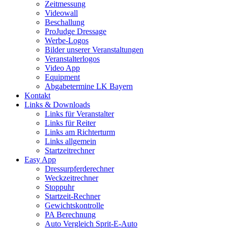
Zeitmessung
Videowall
Beschallung
ProJudge Dressage
Werbe-Logos
Bilder unserer Veranstaltungen
Veranstalterlogos
Video App
Equipment
Abgabetermine LK Bayern
Kontakt
Links & Downloads
Links für Veranstalter
Links für Reiter
Links am Richterturm
Links allgemein
Startzeitrechner
Easy App
Dressurpferderechner
Weckzeitrechner
Stoppuhr
Startzeit-Rechner
Gewichtskontrolle
PA Berechnung
Auto Vergleich Sprit-E-Auto