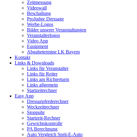
Zeitmessung
Videowall
Beschallung
ProJudge Dressage
Werbe-Logos
Bilder unserer Veranstaltungen
Veranstalterlogos
Video App
Equipment
Abgabetermine LK Bayern
Kontakt
Links & Downloads
Links für Veranstalter
Links für Reiter
Links am Richterturm
Links allgemein
Startzeitrechner
Easy App
Dressurpferderechner
Weckzeitrechner
Stoppuhr
Startzeit-Rechner
Gewichtskontrolle
PA Berechnung
Auto Vergleich Sprit-E-Auto