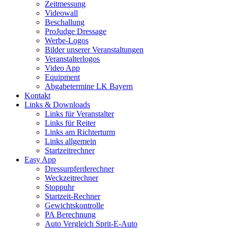
Zeitmessung
Videowall
Beschallung
ProJudge Dressage
Werbe-Logos
Bilder unserer Veranstaltungen
Veranstalterlogos
Video App
Equipment
Abgabetermine LK Bayern
Kontakt
Links & Downloads
Links für Veranstalter
Links für Reiter
Links am Richterturm
Links allgemein
Startzeitrechner
Easy App
Dressurpferderechner
Weckzeitrechner
Stoppuhr
Startzeit-Rechner
Gewichtskontrolle
PA Berechnung
Auto Vergleich Sprit-E-Auto