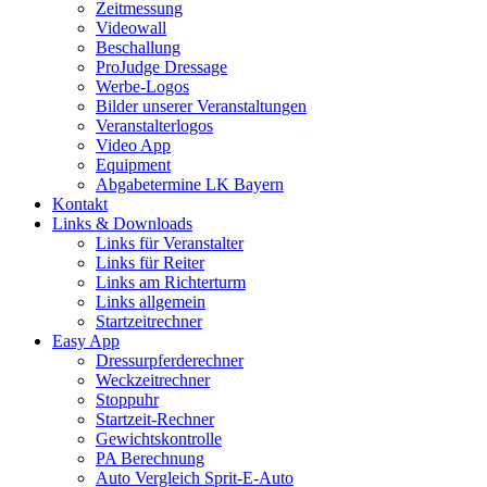
Zeitmessung
Videowall
Beschallung
ProJudge Dressage
Werbe-Logos
Bilder unserer Veranstaltungen
Veranstalterlogos
Video App
Equipment
Abgabetermine LK Bayern
Kontakt
Links & Downloads
Links für Veranstalter
Links für Reiter
Links am Richterturm
Links allgemein
Startzeitrechner
Easy App
Dressurpferderechner
Weckzeitrechner
Stoppuhr
Startzeit-Rechner
Gewichtskontrolle
PA Berechnung
Auto Vergleich Sprit-E-Auto