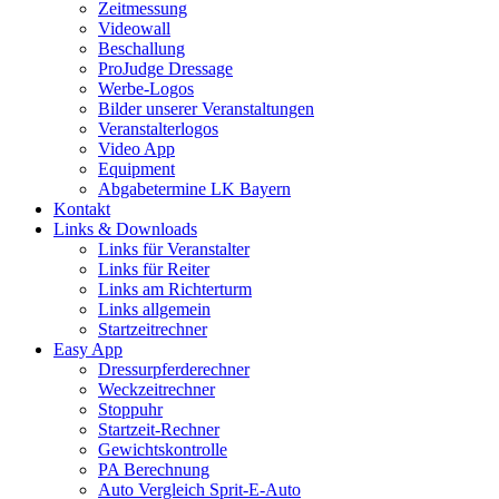
Zeitmessung
Videowall
Beschallung
ProJudge Dressage
Werbe-Logos
Bilder unserer Veranstaltungen
Veranstalterlogos
Video App
Equipment
Abgabetermine LK Bayern
Kontakt
Links & Downloads
Links für Veranstalter
Links für Reiter
Links am Richterturm
Links allgemein
Startzeitrechner
Easy App
Dressurpferderechner
Weckzeitrechner
Stoppuhr
Startzeit-Rechner
Gewichtskontrolle
PA Berechnung
Auto Vergleich Sprit-E-Auto